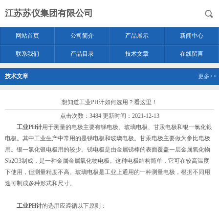
江苏苏仪集团有限公司
网站首页
公司简介
产品展示
新闻中心
联系我们
产品目录
技术文章
在线留言
技术文章
更多>>
想知道工业PH计如何选用？看这里！
点击次数：3484 更新时间：2021-12-13
工业PH计
用于测量的电极主要有锑电极、玻璃电极、甘汞电极和银一氯化银
电极。其中工业生产中常用的是锑电极和玻璃电极。甘汞电极主要做为参比电极
用。银一氯化银电极用的较少。锑电极是由金属锑棒的表面覆盖一层金属氧化物
Sb2O3制成，是一种金属金属氧化物电极。这种电极结构简单，它可在较高温度
下使用，但测量精度不高。玻璃电极是工业上通用的一种测量电极，根据不同用
途可制成多种形式和尺寸。
工业PH计
的选用应遵循以下原则：