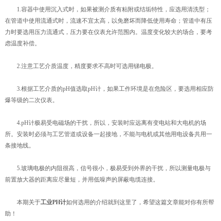
1.容器中使用沉入式时，如果被测介质有粘附或结垢特性，应选用清洗型；
在管道中使用流通式时，流速不宜太高，以免磨坏而降低使用寿命；管道中有压
力时要选用压力流通式，压力要在仪表允许范围内。温度变化较大的场合，要考
虑温度补偿。
2.注意工艺介质温度，精度要求不高时可选用锑电极。
3.根据工艺介质的pH值选取pH计，如果工作环境是在危险区，要选用相应防
爆等级的二次仪表。
4.pH计极易受电磁场的干扰，所以，安装时应远离有变电站和大电机的场
所。安装时必须与工艺管道或设备一起接地，不能与电机或其他用电设备共用一
条接地线。
5.玻璃电极的内阻很高，信号很小，极易受到外界的干扰，所以测量电极与
前置放大器的距离应尽量短，并用低噪声的屏蔽电缆连接。
本期关于
工业PH计
如何选用的介绍就到这里了，希望这篇文章能对你有所帮
助！