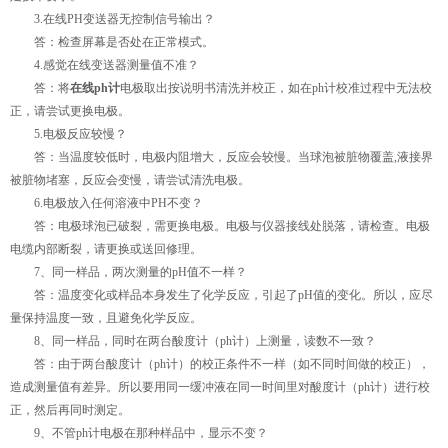
3.在线PH变送器无控制信号输出？
答：检查屏幕是否处在正常模式。
4.感觉在线变送器测量值不准？
答：将
在线ph计
电极取出按说明书清洗并校正，如在ph计校准过程中无法校
正，请尝试更换电极。
5.电极反应较慢？
答：当温度较低时，电极内阻增大，反应会较慢。当球泡被脏物覆盖,液接界
被脏物堵塞，反应会变慢，请尝试清洗电极。
6.电极放入任何溶液中PH不变？
答：电极球泡已破裂，需更换电极。电极与仪器接线处脱落，请检查。电极
电缆内部断裂，请更换或送回修理。
7、同一样品，两次测量的pH值不一样？
答：温度变化或样品本身发生了化学反应，引起了pH值的变化。所以，应尽
量保持温度一致，且避免化学反应。
8、同一样品，同时在两台酸度计（ph计）上测量，读数不一致？
答：由于两台酸度计（ph计）的校正条件不一样（如不同时间做的校正），
造成测量值有差异。所以要用同一缓冲液在同一时间里对酸度计（ph计）进行校
正，然后再同时测定。
9、不管ph计电极在那种样品中，显示不变？