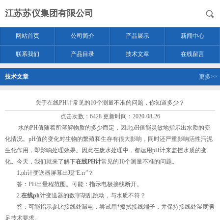
江苏苏仪集团有限公司
网站首页
公司简介
产品展示
新闻中心
联系我们
产品目录
技术文章
在线留言
技术文章
更多>>
关于在线PH计常见的10个测量不准的问题，你知道多少？
点击次数：6428 更新时间：2020-08-26
水的PH值随着所溶解物质的多少而定，因此pH值能灵敏地指示出水质的变
化情况。pH值的变化对生物的繁殖和生存有很大影响，同时还严重影响活性污泥
生化作用，即影响处理效果。因此在废水处理中，都运用pH计来监控水质的变
化。今天，我们就来了解下
在线PH计
常见的10个测量不准的问题。
1.ph计变送器屏幕出现“E.rr”？
答：PH出量程范围。可能：指示电极接线断开。
2.
在线ph计
变送器的数字胡乱跳动，与水质不符？
答：可能指示参比接线处漏电，尝试用*擦拭接线端子，并保持接线处湿度满
足技术要求。