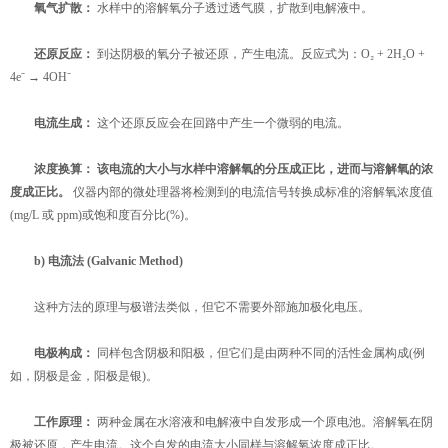
氧气扩散：
​ 水样中的溶解氧分子透过透气膜，扩散到电解液中。
还原反应：
​ 到达阴极的氧分子被还原，产生电流。反应式为：O₂ + 2H₂O +
4e⁻ → 4OH⁻
电流生成：
​ 这个还原反应会在回路中产生一个微弱的电流。
浓度换算：
​
该电流的大小与水样中溶解氧的分压成正比，进而与溶解氧的浓
度成正比。
​ 仪器内部的微处理器将检测到的电流信号转换成标准的溶解氧浓度值
(mg/L 或 ppm)或饱和度百分比(%)。
b) 电流法 (Galvanic Method)
这种方法的原理与极谱法类似，但它不需要外部施加极化电压。
电极构成：
​ 同样包含阴极和阳极，但它们是由两种不同的活性金属构成(例
如，阴极是金，阳极是银)。
工作原理：
​ 两种金属在水溶液和电解液中自发形成一个原电池。溶解氧在阴
极被还原，产生电流。这个自发的电流大小同样与溶解氧浓度成正比。