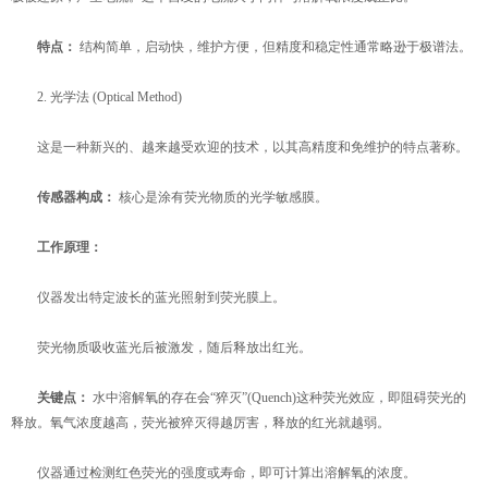
特点：
​ 结构简单，启动快，维护方便，但精度和稳定性通常略逊于极谱法。
2. 光学法 (Optical Method)
这是一种新兴的、越来越受欢迎的技术，以其高精度和免维护的特点著称。
传感器构成：
​ 核心是涂有荧光物质的光学敏感膜。
工作原理：
仪器发出特定波长的蓝光照射到荧光膜上。
荧光物质吸收蓝光后被激发，随后释放出红光。
关键点：
​ 水中溶解氧的存在会“猝灭”(Quench)这种荧光效应，即阻碍荧光的
释放。氧气浓度越高，荧光被猝灭得越厉害，释放的红光就越弱。
仪器通过检测红色荧光的强度或寿命，即可计算出溶解氧的浓度。