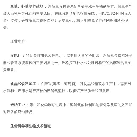
鱼塘、虾塘等养殖场：
​ 溶解氧直接关系到鱼虾等水生生物的生存。缺氧是导
致大面积鱼类死亡的主要原因。在线分析仪配合报警系统，可以实现24小时无人
值守监控，并在溶氧过低时自动开启增氧机，极大地降低了养殖风险和经济损
失。
工业生产
发电厂：
​ 特别是核电站和热电厂，需要用大量的冷却水。溶解氧是造成冷凝
器和管道系统腐蚀的主要因素之一。严格控制补水和处理过程中的溶解氧含量至
关重要。
食品和饮料加工：
​ 在酿造(啤酒、葡萄酒)、乳制品和瓶装水生产中，需要对
水源和生产用水进行严格的溶解氧监控，以保证产品质量和保质期。
造纸工业：
​ 漂白和化学制浆过程中，溶解氧的控制影响着化学反应的效率和
对设备的腐蚀情况。
生命科学和生物技术领域