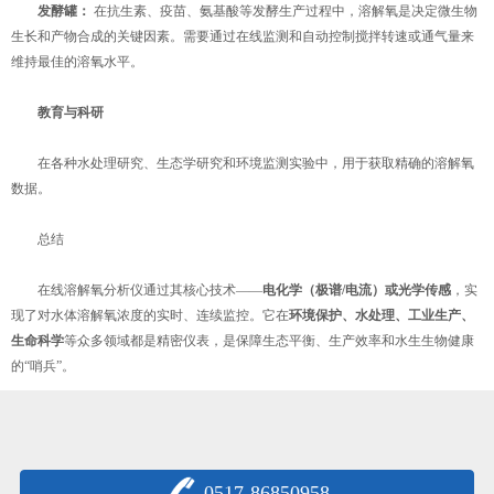
发酵罐：
​ 在抗生素、疫苗、氨基酸等发酵生产过程中，溶解氧是决定微生物
生长和产物合成的关键因素。需要通过在线监测和自动控制搅拌转速或通气量来
维持最佳的溶氧水平。
教育与科研
在各种水处理研究、生态学研究和环境监测实验中，用于获取精确的溶解氧
数据。
总结
在线溶解氧分析仪通过其核心技术——
电化学（极谱/电流）或光学传感
，实
现了对水体溶解氧浓度的实时、连续监控。它在
环境保护、水处理、工业生产、
生命科学
等众多领域都是精密仪表，是保障生态平衡、生产效率和水生生物健康
的“哨兵”。
0517-86850958