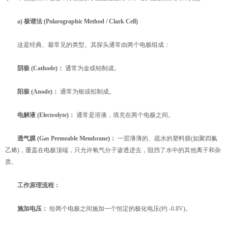
a) 极谱法 (Polarographic Method / Clark Cell)
这是经典、最常见的类型。其探头通常由两个电极组成：
阴极 (Cathode)：
​ 通常为金或铂制成。
阳极 (Anode)：
​ 通常为银或铅制成。
电解液 (Electrolyte)：
​ 通常是溶液，填充在两个电极之间。
透气膜 (Gas Permeable Membrane)：
​ 一层薄薄的、疏水的塑料膜(如聚四氟
乙烯)，覆盖在电极顶端，只允许氧气分子渗透进去，阻挡了水中的其他离子和杂
质。
工作原理流程：
施加电压：
​ 给两个电极之间施加一个恒定的极化电压(约 -0.8V)。