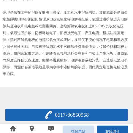
原理是氧在水中的溶解度取决于温度、压力和水中溶解的盐。其传感部分是由金
电极(阴极)和银电极(阳极)及KCl或氢氧化钾电解液组成，氧通过膜扩散进入电解
液与金电极和银电极构成测量回路。当给溶解氧电极加上0.6~0.8V的极化电压
时，氧通过膜扩散，阴极释放电子，阳极接受电子，产生电流。根据法拉第定
律：流过溶解氧电极的电流和氧分压成正比，在温度不变的情况下电流和氧浓度
之间呈线性关系。电极极谱法测定水中溶解氧步骤简单快捷，仪器价格相对较为
低廉，属国家标准方法。但是随着氧气的消耗会在膜和电极上产生污垢，形成氧
气梯度会降低反应速度。如果半透膜损坏，电解液容易被污染，会造成电池电势
漂移，而漂移会被错误地显示为水样中溶解氧的浓度，因此需定期更换电解液及
半透膜。
0517-86850958
苏公网安备 32083102000343号
热线电话
在线询价