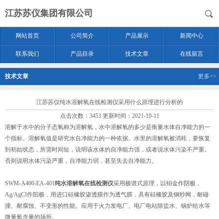
江苏苏仪集团有限公司
网站首页
公司简介
产品展示
新闻中心
联系我们
产品目录
技术文章
在线留言
技术文章
更多>>
江苏苏仪纯水溶解氧在线检测仪采用什么原理进行分析的
点击次数：3453 更新时间：2021-10-11
溶解于水中的分子态氧称为溶解氧，水中溶解氧的多少是衡量水体自净能力的一
个指标。溶解氧值是研究水自净能力的一种依据。水里的溶解氧被消耗，要恢复
到初始状态，所需时间短，说明该水体的自净能力强，或者说水体污染不严重。
否则说明水体污染严重，自净能力弱，甚至失去自净能力。
SWM-A400-EA-401
纯水溶解氧在线检测仪
采用极谱式原理，以铂金作阴极，
Ag/AgCI作阳极，用进口硅橡胶渗透膜作为透气膜，具有硅橡胶及钢纱网，耐碰
撞、耐腐蚀、不变形的性能。应用于火力发电厂、电厂电站除盐水、锅炉给水等
微量氧含量的场所。