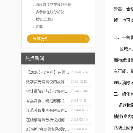
浊度悬浮物在线分析仪
警器
，合
多参数在线分析仪
插拔式球阀
掉，也可
护套
二、一氧
气体分析
区域人
热点新闻
漏物或泄
有可能，
【2026苏仪百科】在线溶解氧分析仪的工作原及应用领域
2026-01-14
数字荧光溶氧仪的故障诊断与可靠性分析
2025-12-02
理以消除
省计量院计与苏仪集团开展党建共建活动
2024-11-04
三、硫化
省委常委、统战部部长胡广杰来金调研
2024-11-04
迅速撤
江苏苏仪集团有限公司感恩回顾2023 携手并进2024
2024-03-13
抽排
(
室内
在线溶解氧分析仪如何校准和维护？
2023-05-10
路装止回
3分钟学会两线制防爆PH计的操作步骤
2023-03-21