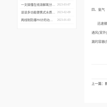
一文搞懂在线溶解氧分析仪的10个性能特点
2023-03-07
四、氨气
谈谈多功能便携式水质分析仪的功能特点
2023-02-09
两线制防爆PH计的功能特点有哪些？看完下文就知道了
2023-01-03
迅速撤离
通风
(
室外
漏的容器
(
上一篇：