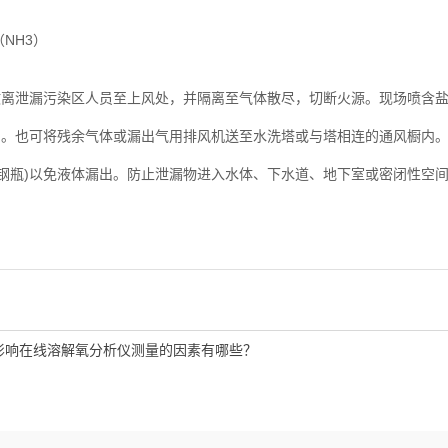
（
NH3
）
泄漏污染区人员至上风处，并隔离至气体散尽，切断火源。现场喷含盐
)
。也可将残余气体或漏出气用排风机送至水洗塔或与塔相连的通风橱内
钢瓶
)
以免液体漏出。防止泄漏物进入水体、下水道、地下室或密闭性空
影响在线溶解氧分析仪测量的因素有哪些？