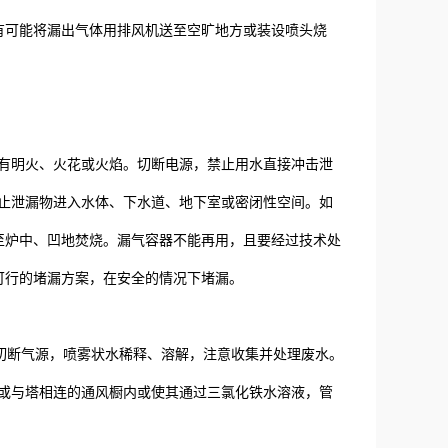
有可能将漏出气体用排风机送至空旷地方或装设喷头烧
有明火、火花或火焰。切断电源，禁止用水直接冲击泄
止泄漏物进入水体、下水道、地下室或密闭性空间。如
至炉中、凹地焚烧。漏气容器不能再用，且要经过技术处
可行的堵漏方案，在安全的情况下堵漏。
切断气源，喷雾状水稀释、溶解，注意收集并处理废水。
或与塔相连的通风橱内或使其通过三氯化铁水溶液，管