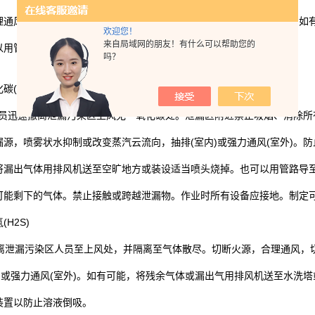
理通风，加速扩散。防止泄漏煤气进入下水道、地下室或密闭性空间。如
欢迎您！
来自局域网的朋友！有什么可以帮助您的
以用管路导至炉中或空旷地焚烧。
吗？
化碳
(CO)
员迅速撤离泄漏污染区上风无一氧化碳处。泄漏区附近禁止吸烟、消除所
漏源，喷雾状水抑制或改变蒸汽云流向，抽排
(
室内
)
或强力通风
(
室外
)
。防
将漏出气体用排风机送至空旷地方或装设适当喷头烧掉。也可以用管路导
可能剩下的气体。禁止接触或跨越泄漏物。作业时所有设备应接地。制定
氢
(H2S)
离泄漏污染区人员至上风处，并隔离至气体散尽。切断火源，合理通风，
)
或强力通风
(
室外
)
。如有可能，将残余气体或漏出气用排风机送至水洗塔
装置以防止溶液倒吸。