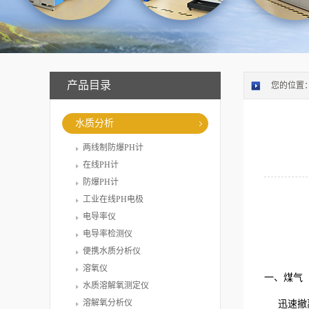
产品目录
您的位置
水质分析
两线制防爆PH计
在线PH计
防爆PH计
工业在线PH电极
电导率仪
电导率检测仪
便携水质分析仪
溶氧仪
一、煤气
水质溶解氧测定仪
溶解氧分析仪
迅速撤