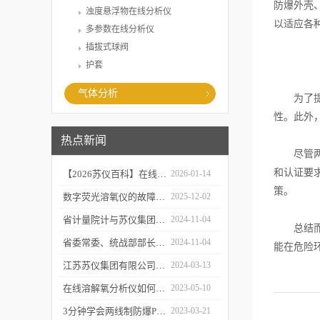
防爆外壳
浊度悬浮物在线分析仪
以适应各
多参数在线分析仪
插拔式球阀
护套
气体分析
为了提高
性。此外
热点新闻
尽管两线
和认证要
【2026苏仪百科】在线溶解氧分析仪的工作原及应用领域
2026-01-14
策。
数字荧光溶氧仪的故障诊断与可靠性分析
2025-12-02
省计量院计与苏仪集团开展党建共建活动
2024-11-04
总结而
省委常委、统战部部长胡广杰来金调研
2024-11-04
能在危险
江苏苏仪集团有限公司感恩回顾2023 携手并进2024
2024-03-13
在线溶解氧分析仪如何校准和维护？
2023-05-10
3分钟学会两线制防爆PH计的操作步骤
2023-03-21