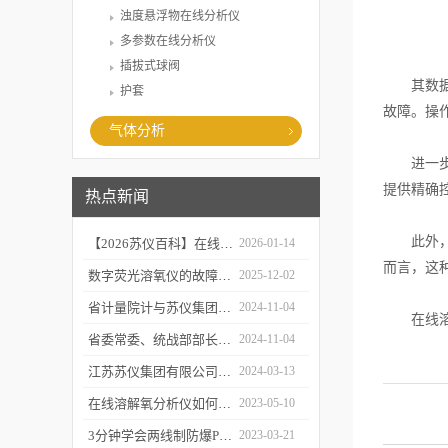
浊度悬浮物在线分析仪
多参数在线分析仪
插拔式球阀
其数据还
护套
故障。操
气体分析
进一步地
提供精确
热点新闻
此外，还
【2026苏仪百科】在线溶解氧分析仪的工作原及应用领域
2026-01-14
而言，这
数字荧光溶氧仪的故障诊断与可靠性分析
2025-12-02
省计量院计与苏仪集团开展党建共建活动
2024-11-04
在线溶解
省委常委、统战部部长胡广杰来金调研
2024-11-04
江苏苏仪集团有限公司感恩回顾2023 携手并进2024
2024-03-13
在线溶解氧分析仪如何校准和维护？
2023-05-10
3分钟学会两线制防爆PH计的操作步骤
2023-03-21