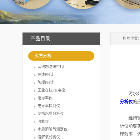
产品目录
您的位置
水质分析
两线制防爆PH计
在线PH计
防爆PH计
工业在线PH电极
污水处理
电导率仪
分析仪
的
电导率检测仪
便携水质分析仪
维持微生
溶氧仪
析仪能够
水质溶解氧测定仪
理效率，
溶解氧分析仪