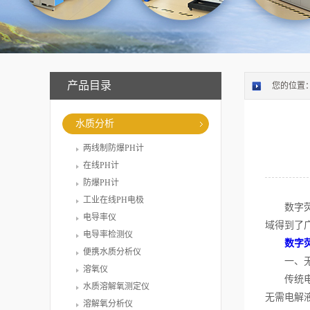
产品目录
您的位置
水质分析
两线制防爆PH计
在线PH计
防爆PH计
工业在线PH电极
数字荧光
电导率仪
域得到了
电导率检测仪
数字
便携水质分析仪
一、无
溶氧仪
传统电化
水质溶解氧测定仪
无需电解
溶解氧分析仪