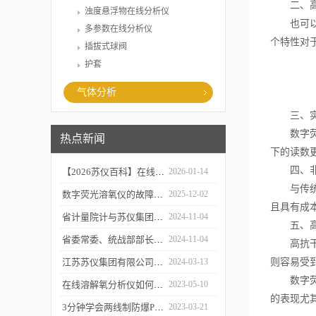
二、高精
浊度悬浮物在线分析仪
也可以提
多参数在线分析仪
个特性对
插拔式球阀
护套
气体分析
三、实时
数字荧光
热点新闻
下的读数
四、非
【2026苏仪百科】在线溶解氧分析仪的工作原及应用领域
2026-01-14
与传统的
数字荧光溶氧仪的故障诊断与可靠性分析
2025-12-02
且具有成
省计量院计与苏仪集团开展党建共建活动
2024-11-04
五、高
省委常委、统战部部长胡广杰来金调研
2024-11-04
高抗干扰
江苏苏仪集团有限公司感恩回顾2023 携手并进2024
2024-03-13
则容易受
数字荧光
在线溶解氧分析仪如何校准和维护？
2023-05-10
的表现尤
3分钟学会两线制防爆PH计的操作步骤
2023-03-21