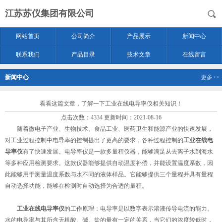
江苏苏仪集团有限公司
网站首页
公司简介
产品展示
新闻中心
联系我们
产品目录
技术文章
在线留言
新闻中心
更多>>
看看这篇文章，了解一下工业在线电导率仪相关知识！
点击次数：4334 更新时间：2021-08-16
随着微电子产业、生物技术、食品工业、医药卫生和能源产业的快速发展，
对工业过程控制中电导率的控制提出了更高的要求，各种过程控制的
工业在线电
导率仪
有了快速发展。电导率仪是一款多量程仪器，能够满足从去离子水到海水
等多种应用检测要求。这款仪器能够提供自动温度补偿，并能设置温度系数，因
此能够用于测量温度系数与水不同的液体样品。它能够提供三个量程并具有量程
自动选择功能，能够在检测时自动选择为合适的量程。
工业在线电导率仪
的工作原理：电导率是以数字表示溶液传导电流的能力。
水的电导率与其所含无机酸、碱、盐的量有一定的关系，当它们的浓度较低时，