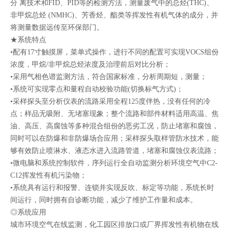
分 离技术和FID、PID等的检测方法，测量废气中的总烃(THC)、
非甲烷总烃 (NMHC)、芳香烃、酯类等挥发性有机气体的成分，并
将测量数据远传至环保部门。
★系统特点
•配有17寸触摸屏，菜单式操作，进行不同的配置可实现VOCS组份
浓度，甲烷/非甲烷总烃浓度及治理前后对比分析；
•采用气相色谱监测方法，符合国家标准，分析周期短，测量；
•系统可实现零点和量程自动校验功能(切换标气方式)；
•采样探头至分析仪表的流路采用全程125度伴热，没有任何的冷
点；样品无吸附、无堵塞现象；整个流路和部件材料适用高温、焦
油、高压、高腐蚀等多种混合组份的恶劣工况，防止堵塞和腐蚀，
同时可以在防爆和非防爆场合应用；采样探头取样管防水技术，能
够有效防止喷淋水、液态水进入流路管道，堵塞和腐蚀仪表流路；
•微电脑和系统控制软件，序列运行全自动监测分析环境空气中C2-
C12挥发性有机污染物；
•系统具有运行和报警、连锁并实现反吹、标定等功能，系统长时
间运行，同时拥有自诊断功能，减少了维护工作量和成本。
◎系统应用
城市环境空气在线监测，化工园区排放口或厂界挥发性有机物在线