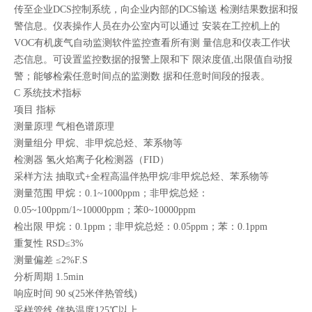
传至企业DCS控制系统，向企业内部的DCS输送 检测结果数据和报
警信息。仪表操作人员在办公室内可以通过 安装在工控机上的
VOC有机废气自动监测软件监控查看所有测 量信息和仪表工作状
态信息。可设置监控数据的报警上限和下 限浓度值,出限值自动报
警；能够检索任意时间点的监测数 据和任意时间段的报表。
C 系统技术指标
项目 指标
测量原理 气相色谱原理
测量组分 甲烷、非甲烷总烃、苯系物等
检测器 氢火焰离子化检测器（FID）
采样方法 抽取式+全程高温伴热甲烷/非甲烷总烃、苯系物等
测量范围 甲烷：0.1~1000ppm；非甲烷总烃：
0.05~100ppm/1~10000ppm；苯0~10000ppm
检出限 甲烷：0.1ppm；非甲烷总烃：0.05ppm；苯：0.1ppm
重复性 RSD≤3%
测量偏差 ≤2%F.S
分析周期 1.5min
响应时间 90 s(25米伴热管线)
采样管线 伴热温度125℃以上