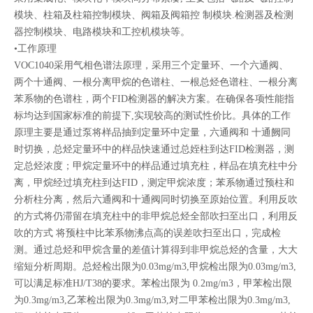
模块、柱箱及柱箱控制模块、阀箱及阀箱控 制模块.检测器及检测
器控制模块、电路模块和工控机模块等。
•工作原理
VOC1040采用气相色谱法原理，采用三个定量环、一个六通阀、
两个十通阀、一根分离甲烷的色谱柱、一根总烃色谱柱、一根分离
苯系物的色谱柱，两个FID检测器的解决方案。在确保各项性能指
标均达到国家标准的前提下,实现较高的测试性价比。具体的工作
原理主要是通过泵将样品抽到定量环中定量，六通阀和 十通阙同
时切换，总烃定量环中的样品快速通过总姪柱到达FID检测器，测
定总烃浓度；甲烷定量环中的样品通过填充柱，样品在填充柱中分
离，甲烷经过填充柱到达FID，测定甲烷浓度；苯系物通过预柱和
分析柱分离，然后六通阀和十通阀同时切换至原始位置。利用反吹
的方式将仍滞留在填充柱中的非甲烷总烃全部吹扫至出口，利用反
吹的方式 将预柱中比苯系物沸点高的误差吹扫至出口，完成检
测。通过总烃和甲烷含量的差值计算得到非甲烷总烃的含量，大大
缩短分析周期。总烃检出限为0.03mg/m3,甲烷检出限为0.03mg/m3,
可以满足标准HJ/T38的要求。苯检出限为 0.2mg/m3，甲苯检出限
为0.3mg/m3,乙苯检出限为0.3mg/m3,对二甲苯检出限为0.3mg/m3,