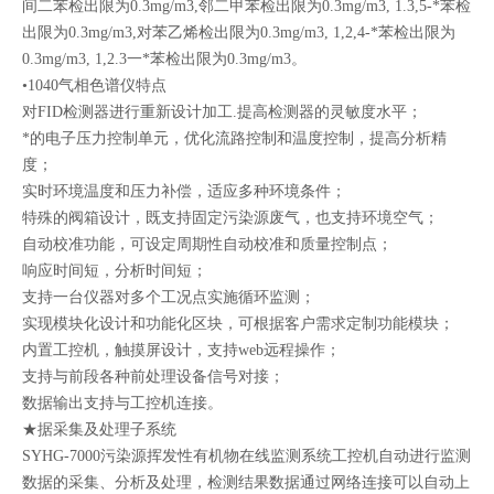
间二苯检出限为0.3mg/m3,邻二甲苯检出限为0.3mg/m3, 1.3,5-*苯检
出限为0.3mg/m3,对苯乙烯检出限为0.3mg/m3, 1,2,4-*苯检出限为
0.3mg/m3, 1,2.3一*苯检出限为0.3mg/m3。
•1040气相色谱仪特点
对FID检测器进行重新设计加工.提高检测器的灵敏度水平；
*的电子压力控制单元，优化流路控制和温度控制，提高分析精
度；
实时环境温度和压力补偿，适应多种环境条件；
特殊的阀箱设计，既支持固定污染源废气，也支持环境空气；
自动校准功能，可设定周期性自动校准和质量控制点；
响应时间短，分析时间短；
支持一台仪器对多个工况点实施循环监测；
实现模块化设计和功能化区块，可根据客户需求定制功能模块；
内置工控机，触摸屏设计，支持web远程操作；
支持与前段各种前处理设备信号对接；
数据输出支持与工控机连接。
★据采集及处理子系统
SYHG-7000污染源挥发性有机物在线监测系统工控机自动进行监测
数据的采集、分析及处理，检测结果数据通过网络连接可以自动上