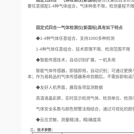
固定式四合一气体检测仪(新国标)
是苏仪集团自主研
要任意搭配1-4种气体组合，气体种类不限，检测量程不
固定式四合一气体检测仪(新国标)具有如下特点
◆1-4种气体任意组合，支持1000多种检测
1-4种气体任意组合、技术原理不限、检测范围不限
◆智能传感技术，自动识别扩展，一机多用
智能气体传感器，即插即用，自动识别；可通过更换不
本；作为易耗品的气体传感器寿命到期后，不需拆卸和返
◆友好人机界面，展现各项监测数据
高清液晶彩屏，实时显示检测气体、检测单位、检测浓
气体安全系数与颜色预警法相结合，通过可视化的颜色
◆反应灵敏、测量精|准，精|确度高
三、技术参数：