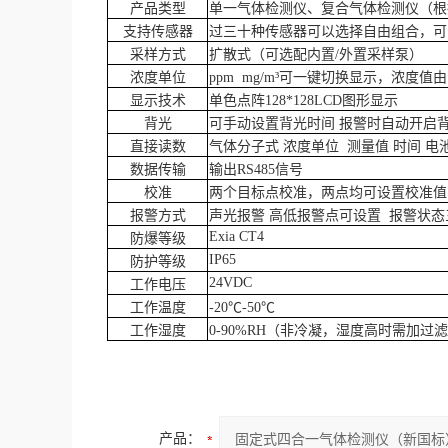
产品类型
单一气体检测仪、复合气体检测仪（根
支持传感器
过三十种传感器可以选择自由组合，可
采样方式
扩散式（可选配内置
/外置采样泵）
浓度单位
ppm mg/m³可一键切换显示，浓度值
显示技术
单色点阵
128*128LCD图形显示
背光
可手动设置背光时间
报警时自动开启
直接读数
气体分子式
浓度单位 测量值 时间 电
数据传输
输出
RS485信号
校准
两个目标点校准，两点均可设置校准值
报警方式
声光报警
高低报警点可设置 报警状态三
Exia CT4
防爆等级
IP65
防护等级
24VDC
工作电压
工作温度
-20℃-50℃
工作湿度
0-90%RH（非冷凝，湿度高时需加过
产品：