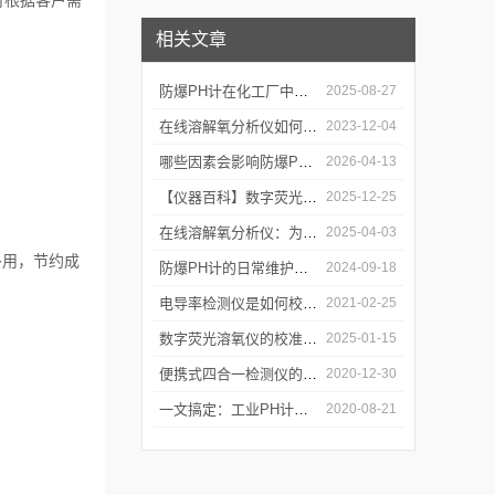
可根据客户需
相关文章
防爆PH计在化工厂中的重要性
2025-08-27
在线溶解氧分析仪如何测量溶解氧浓度？
2023-12-04
哪些因素会影响防爆PH计的测量结果？
2026-04-13
【仪器百科】数字荧光溶氧仪的数据处理与分析技术
2025-12-25
在线溶解氧分析仪：为水产养殖提供科学依据
2025-04-03
多用，节约成
防爆PH计的日常维护与保养技巧
2024-09-18
电导率检测仪是如何校准的？
2021-02-25
数字荧光溶氧仪的校准方法是怎样的？
2025-01-15
便携式四合一检测仪的性能特点及用途
2020-12-30
一文搞定：工业PH计主要特点和保养步骤
2020-08-21