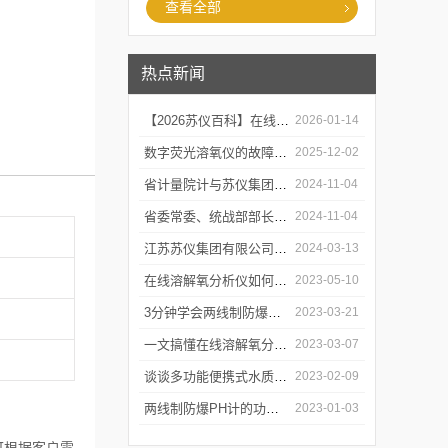
查看全部
热点新闻
【2026苏仪百科】在线溶解氧分析仪的工作原及应用领域
2026-01-14
数字荧光溶氧仪的故障诊断与可靠性分析
2025-12-02
省计量院计与苏仪集团开展党建共建活动
2024-11-04
省委常委、统战部部长胡广杰来金调研
2024-11-04
江苏苏仪集团有限公司感恩回顾2023 携手并进2024
2024-03-13
在线溶解氧分析仪如何校准和维护？
2023-05-10
3分钟学会两线制防爆PH计的操作步骤
2023-03-21
一文搞懂在线溶解氧分析仪的10个性能特点
2023-03-07
谈谈多功能便携式水质分析仪的功能特点
2023-02-09
两线制防爆PH计的功能特点有哪些？看完下文就知道了
2023-01-03