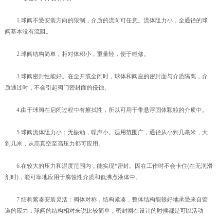
1.球阀不受安装方向的限制，介质的流向可任意。流体阻力小，全通径的球
阀基本没有流阻。
2.球阀结构简单，相对体积小，重量轻，便于维修。
3.球阀密封性能好。在全开或全闭时，球体和阀座的密封面与介质隔离，介
质通过时，不会引起阀门密封面的侵蚀。
4.由于球阀在启闭过程中有擦拭性，所以可用于带悬浮固体颗粒的介质中。
5.球阀流体阻力小；无振动，噪声小。适用范围广，通径从小到几毫米，大
到几米，从高真空至高压力都可应用。
6.在较大的压力和温度范围内，能实现*密封。因在工作时不会卡住(在无润滑
剂时)，能可靠地应用于腐蚀性介质和低沸点液体中。
7.结构紧凑安装灵活：阀体对称，结构紧凑，整体结构能很好地承受来自管
道的应力；球阀的结构相对来说比较简单，密封圈在设计的时候都是可以活动