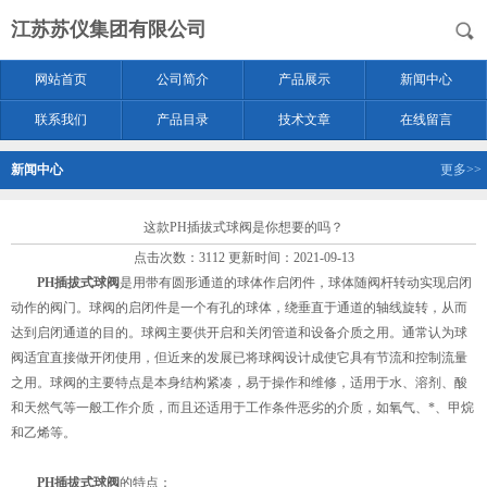
江苏苏仪集团有限公司
网站首页
公司简介
产品展示
新闻中心
联系我们
产品目录
技术文章
在线留言
新闻中心
更多>>
这款PH插拔式球阀是你想要的吗？
点击次数：3112 更新时间：2021-09-13
PH插拔式球阀
是用带有圆形通道的球体作启闭件，球体随阀杆转动实现启闭
动作的阀门。球阀的启闭件是一个有孔的球体，绕垂直于通道的轴线旋转，从而
达到启闭通道的目的。球阀主要供开启和关闭管道和设备介质之用。通常认为球
阀适宜直接做开闭使用，但近来的发展已将球阀设计成使它具有节流和控制流量
之用。球阀的主要特点是本身结构紧凑，易于操作和维修，适用于水、溶剂、酸
和天然气等一般工作介质，而且还适用于工作条件恶劣的介质，如氧气、*、甲烷
和乙烯等。
PH插拔式球阀
的特点：