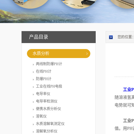
产品目录
您的位置
水质分析
两线制防爆PH计
在线PH计
防爆PH计
工业在线PH电极
工业
电导率仪
随溶液氢
电导率检测仪
电势就可
便携水质分析仪
溶氧仪
工业
水质溶解氧测定仪
值。用P
溶解氧分析仪