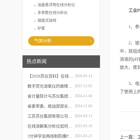
浊度悬浮物在线分析仪
工业
多参数在线分析仪
插拔式球阀
1、参比
护套
气体分析
2、玻璃
中，就组
溶液的p
热点新闻
放大，使
【2026苏仪百科】在线溶解氧分析仪的工作原及应用领域
2026-01-14
3、电流
数字荧光溶氧仪的故障诊断与可靠性分析
2025-12-02
了使用上的
省计量院计与苏仪集团开展党建共建活动
2024-11-04
省委常委、统战部部长胡广杰来金调研
2024-11-04
江苏苏仪集团有限公司感恩回顾2023 携手并进2024
2024-03-13
在线溶解氧分析仪如何校准和维护？
2023-05-10
3分钟学会两线制防爆PH计的操作步骤
2023-03-21
上一篇：