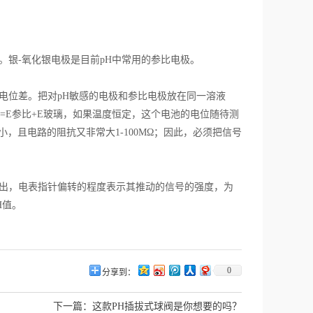
银-氧化银电极是目前pH中常用的参比电极。
位差。把对pH敏感的电极和参比电极放在同一溶液
=E参比+E玻璃，如果温度恒定，这个电池的电位随待测
，且电路的阻抗又非常大1-100MΩ；因此，必须把信号
出，电表指针偏转的程度表示其推动的信号的强度，为
H值。
0
分享到：
下一篇：
这款PH插拔式球阀是你想要的吗？