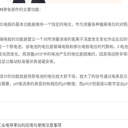
PH计
各部件的主要功能：
电极的基本功能是维持一个恒定的电位，作为测量各种偏离电位的对照。
电极的功能是建立一个对所测量溶液的氢离子活度发生变化作出反应的电
成一个原电池，该电池的电位是玻璃电极和参比电极电位的代数和。E电池
H变化而变化，而测量pH计中的电池产生的电位是困难的，因其电动势非常小
其足以推动标准毫伏表或毫安表。
计的功能就是将原电池的电位放大若干倍，放大了的信号通过电表显示
需要，pH电流表的表盘刻有相应的pH数值；而pH计则直接以数字显出p
工业电导率仪的应用与使用注意事项