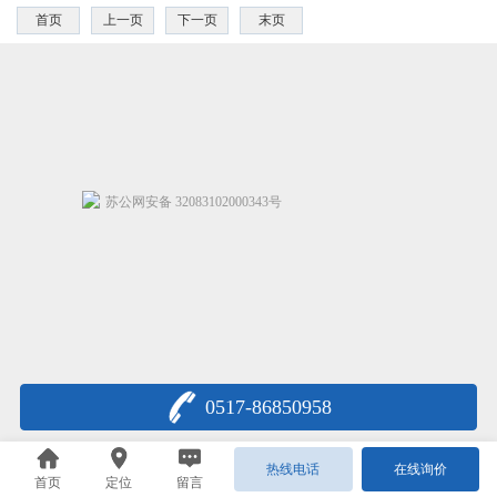
首页
上一页
下一页
末页
苏公网安备 32083102000343号
0517-86850958
热线电话
在线询价
首页
定位
留言